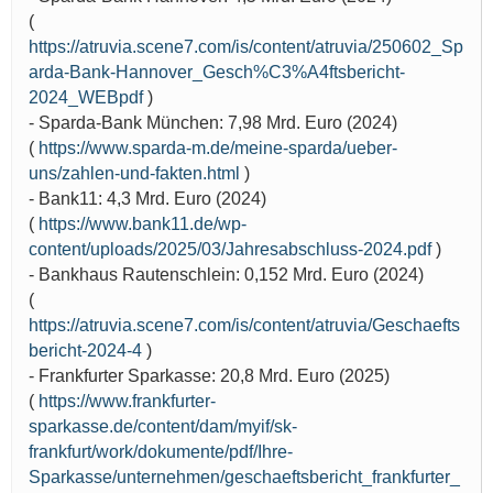
(
https://atruvia.scene7.com/is/content/atruvia/250602_Sp
arda-Bank-Hannover_Gesch%C3%A4ftsbericht-
2024_WEBpdf
)
- Sparda-Bank München: 7,98 Mrd. Euro (2024)
(
https://www.sparda-m.de/meine-sparda/ueber-
uns/zahlen-und-fakten.html
)
- Bank11: 4,3 Mrd. Euro (2024)
(
https://www.bank11.de/wp-
content/uploads/2025/03/Jahresabschluss-2024.pdf
)
- Bankhaus Rautenschlein: 0,152 Mrd. Euro (2024)
(
https://atruvia.scene7.com/is/content/atruvia/Geschaefts
bericht-2024-4
)
- Frankfurter Sparkasse: 20,8 Mrd. Euro (2025)
(
https://www.frankfurter-
sparkasse.de/content/dam/myif/sk-
frankfurt/work/dokumente/pdf/Ihre-
Sparkasse/unternehmen/geschaeftsbericht_frankfurter_