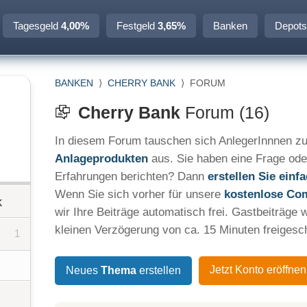
Tagesgeld
4,00%
Festgeld
3,65%
Banken
Depots
BANKEN
⟩
CHERRY BANK
⟩
FORUM
Cherry Bank
Forum (16)
In diesem Forum tauschen sich AnlegerInnnen zu
Anlageprodukten
aus. Sie haben eine Frage ode
Erfahrungen berichten? Dann
erstellen Sie ein
Wenn Sie sich vorher für unsere
kostenlose Co
k
wir Ihre Beiträge automatisch frei. Gastbeiträge 
kleinen Verzögerung von ca. 15 Minuten freigesch
1
Jetzt Konto eröffnen
Neues
Thema
erstellen