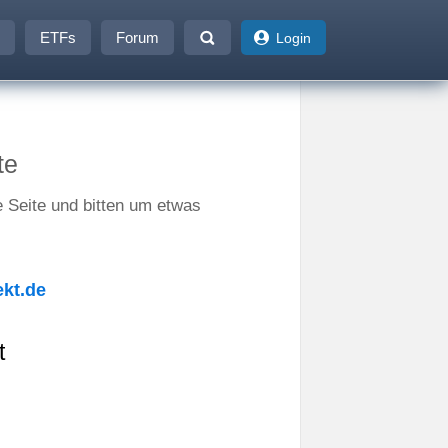
ETFs
Forum
Login
te
e Seite und bitten um etwas
kt.de
t