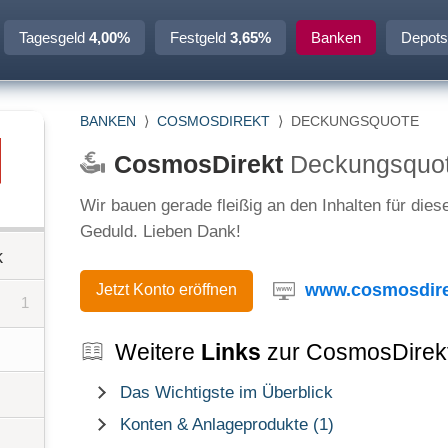
Tagesgeld
4,00%
Festgeld
3,65%
Banken
Depots
BANKEN
⟩
COSMOSDIREKT
⟩
DECKUNGSQUOTE
CosmosDirekt
Deckungsquo
Wir bauen gerade fleißig an den Inhalten für dies
Geduld. Lieben Dank!
k
www.cosmosdire
Jetzt Konto eröffnen
1
Weitere
Links
zur CosmosDirek
Das Wichtigste im Überblick
Konten & Anlageprodukte (1)