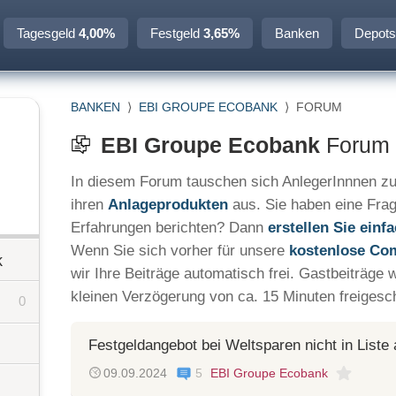
Tagesgeld
4,00%
Festgeld
3,65%
Banken
Depots
BANKEN
⟩
EBI GROUPE ECOBANK
⟩
FORUM
EBI Groupe Ecobank
Forum 
In diesem Forum tauschen sich AnlegerInnnen z
ihren
Anlageprodukten
aus. Sie haben eine Fra
Erfahrungen berichten? Dann
erstellen Sie ein
Wenn Sie sich vorher für unsere
kostenlose Co
k
wir Ihre Beiträge automatisch frei. Gastbeiträge 
kleinen Verzögerung von ca. 15 Minuten freigesch
0
Festgeldangebot bei Weltsparen nicht in Liste 
09.09.2024
5
EBI Groupe Ecobank