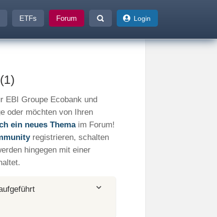
ETFs
Forum
Login
(1)
ur EBI Groupe Ecobank und
ge oder möchten von Ihren
fach ein neues Thema
im Forum!
mmunity
registrieren, schalten
werden hingegen mit einer
altet.
aufgeführt