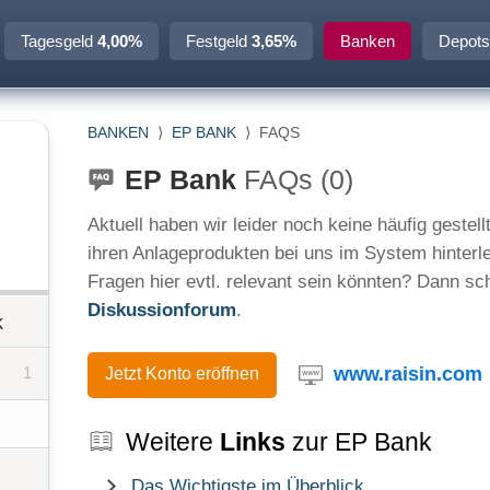
Tagesgeld
4,00%
Festgeld
3,65%
Banken
Depots
BANKEN
⟩
EP BANK
⟩
FAQS
EP Bank
FAQs (0)
Aktuell haben wir leider noch keine häufig geste
ihren Anlageprodukten bei uns im System hinterl
Fragen hier evtl. relevant sein könnten? Dann sc
Diskussionforum
.
k
www.raisin.com
1
Jetzt Konto eröffnen
Weitere
Links
zur EP Bank
Das Wichtigste im Überblick