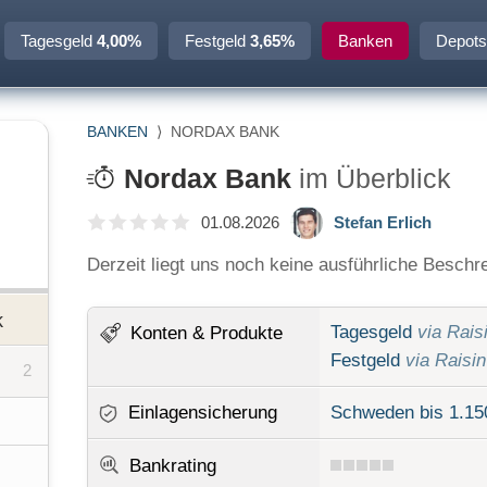
Tagesgeld
4,00%
Festgeld
3,65%
Banken
Depots
BANKEN
⟩
NORDAX BANK
Nordax Bank
im Überblick
01.08.2026
Stefan Erlich
Derzeit liegt uns noch keine ausführliche Beschr
k
Tagesgeld
via Rais
Konten
& Produkte
Festgeld
via Raisin
2
Einlagensicherung
Schweden bis 1.15
Bankrating