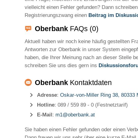
vielleicht einen Fehler gefunden? Dann schreibe
Registrierungszwang einen
Beitrag im Diskuss
Oberbank
FAQs (0)
Aktuell haben wir noch keine häufig gestellten F
Antworten zur Oberbank in unser System eingepf
haben, die Ihrer Meinung nach an dieser Stelle b
schreiben Sie uns dies gern ins
Diskussionsfor
Oberbank
Kontaktdaten
Adresse
:
Oskar-von-Miller Ring 38, 80333
Hotline
: 089 / 559 89 - 0 (Festnetztarif)
E-Mail
:
m1@oberbank.at
Sie haben einen Fehler gefunden oder einen Ver
Dann freuen wir uns sehr über eine kurze E-Mail