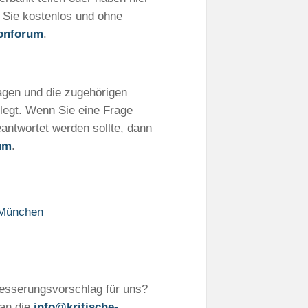
n Sie kostenlos und ohne
ionforum
.
ragen und die zugehörigen
legt. Wenn Sie eine Frage
eantwortet werden sollte, dann
um
.
 München
besserungsvorschlag für uns?
 an die
info@kritische-