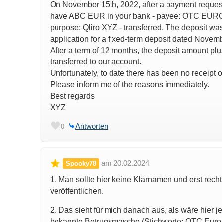
On November 15th, 2022, after a payment reques
have ABC EUR in your bank - payee: OTC EUROP
purpose: Qliro XYZ - transferred. The deposit w
application for a fixed-term deposit dated Novem
After a term of 12 months, the deposit amount plu
transferred to our account.
Unfortunately, to date there has been no receipt 
Please inform me of the reasons immediately.
Best regards
XYZ
Antworten
0
am 20.02.2024
Spooky78
1. Man sollte hier keine Klarnamen und erst rech
veröffentlichen.
2. Das sieht für mich danach aus, als wäre hier j
bekannte Betrugsmasche (Stichworte: OTC Europe