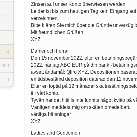
Zinsen auf unser Konto überwiesen werden.
Leider ist bis zum heutigen Tag kein Eingang au
verzeichnen.
Bitte klären Sie mich über die Gründe unverzügli
Mit freundlichen Grüßen
XYZ
Damer och herrar
3
Den 15 november 2022, efter en betalningsbegä
2022, har jag ABC EUR på din bank - betalning
330
avsett ändamål: Qliro XYZ. Depositionen baser
en tidsbestämd deposition daterad den 11 nove
0
Efter en löptid på 12 månader ska insättningsbel
till vårt konto.
Tyvärr har det hittills inte funnits något kvitto på v
Vänligen meddela mig om skälen omedelbart.
vänliga hälsningar
XYZ
Ladies and Gentlemen