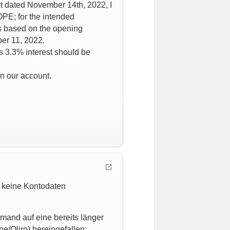
t dated November 14th, 2022, I
E; for the intended
as based on the opening
ber 11, 2022.
s 3.3% interest should be
on our account.
t keine Kontodaten
emand auf eine bereits länger
/Qliro) hereingefallen: