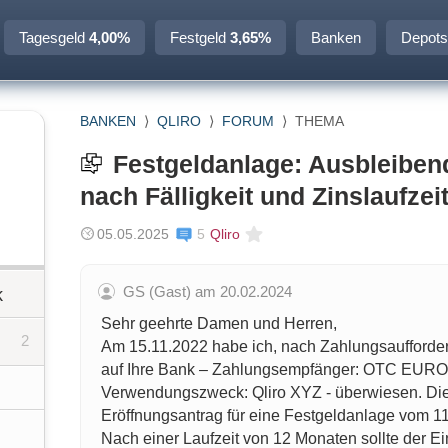
Tagesgeld
4,00%
Festgeld
3,65%
Banken
Depots
BANKEN
⟩
QLIRO
⟩
FORUM
⟩
THEMA
Festgeldanlage: Ausbleibe
nach Fälligkeit und Zinslaufzei
05.05.2025
5
Qliro
GS (Gast) am 20.02.2024
k
Sehr geehrte Damen und Herren,
2
Am 15.11.2022 habe ich, nach Zahlungsaufforde
auf Ihre Bank – Zahlungsempfänger: OTC EURO
Verwendungszweck: Qliro XYZ - überwiesen. Die
Eröffnungsantrag für eine Festgeldanlage vom 1
Nach einer Laufzeit von 12 Monaten sollte der E