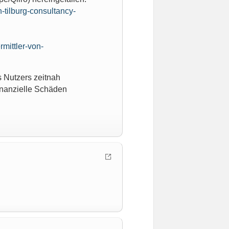
n-tilburg-consultancy-
mittler-von-
s Nutzers zeitnah
finanzielle Schäden