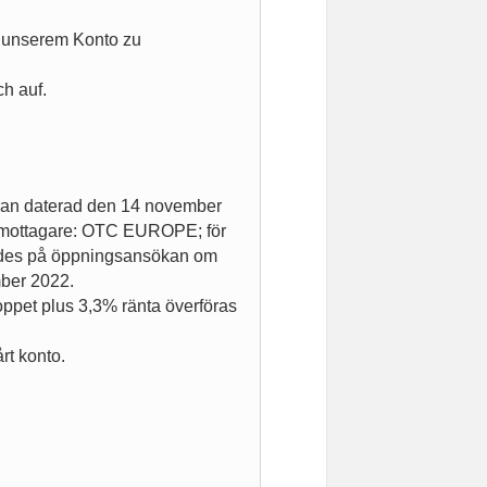
f unserem Konto zu
ch auf.
ran daterad den 14 november
smottagare: OTC EUROPE; för
ades på öppningsansökan om
mber 2022.
oppet plus 3,3% ränta överföras
årt konto.