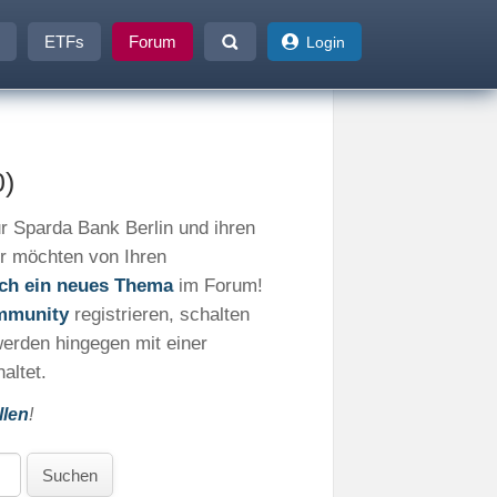
ETFs
Forum
Login
0)
r Sparda Bank Berlin und ihren
r möchten von Ihren
fach ein neues Thema
im Forum!
mmunity
registrieren, schalten
werden hingegen mit einer
altet.
llen
!
Suchen