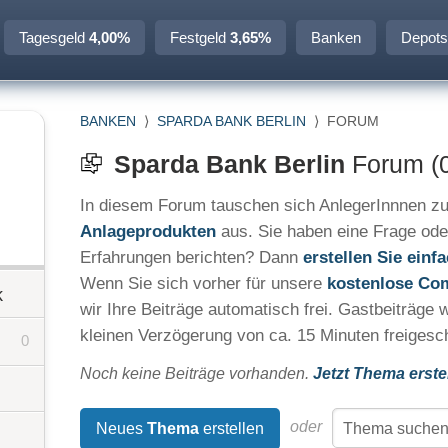
Tagesgeld
4,00%
Festgeld
3,65%
Banken
Depots
BANKEN
⟩
SPARDA BANK BERLIN
⟩
FORUM
Sparda Bank Berlin
Forum (
In diesem Forum tauschen sich AnlegerInnnen zu
Anlageprodukten
aus. Sie haben eine Frage ode
Erfahrungen berichten? Dann
erstellen Sie ein
Wenn Sie sich vorher für unsere
kostenlose Co
k
wir Ihre Beiträge automatisch frei. Gastbeiträge 
kleinen Verzögerung von ca. 15 Minuten freigesch
0
Noch keine Beiträge vorhanden.
Jetzt Thema erste
oder
Neues
Thema
erstellen