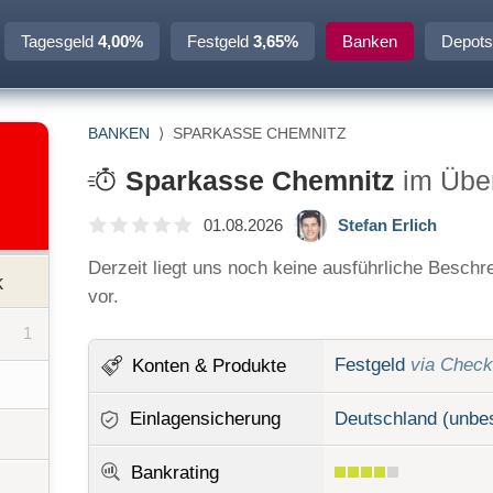
Tagesgeld
4,00%
Festgeld
3,65%
Banken
Depots
BANKEN
⟩
SPARKASSE CHEMNITZ
Sparkasse Chemnitz
im Über
01.08.2026
Stefan Erlich
Derzeit liegt uns noch keine ausführliche Besch
k
vor.
1
Festgeld
via Chec
Konten
& Produkte
Einlagensicherung
Deutschland (unbe
Bankrating