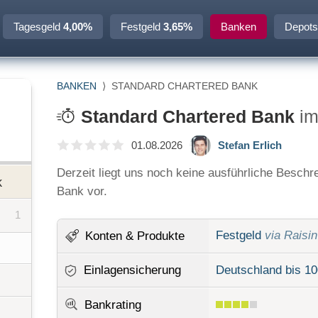
Tagesgeld
4,00%
Festgeld
3,65%
Banken
Depots
BANKEN
⟩
STANDARD CHARTERED BANK
Standard Chartered Bank
im
01.08.2026
Stefan Erlich
Derzeit liegt uns noch keine ausführliche Besch
k
Bank vor.
1
Festgeld
via Raisin
Konten
& Produkte
Einlagensicherung
Deutschland bis 10
Bankrating