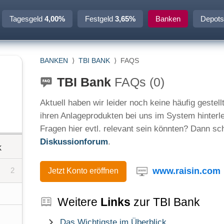
Tagesgeld
4,00%
Festgeld
3,65%
Banken
Depots
BANKEN
⟩
TBI BANK
⟩
FAQS
TBI Bank
FAQs (0)
Aktuell haben wir leider noch keine häufig geste
ihren Anlageprodukten bei uns im System hinterl
Fragen hier evtl. relevant sein könnten? Dann sc
Diskussionforum
.
k
www.raisin.com
2
Jetzt Konto eröffnen
Weitere
Links
zur TBI Bank
Das Wichtigste im Überblick