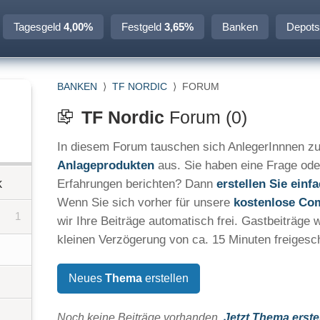
Tagesgeld
4,00%
Festgeld
3,65%
Banken
Depots
BANKEN
⟩
TF NORDIC
⟩
FORUM
TF Nordic
Forum (0)
In diesem Forum tauschen sich AnlegerInnnen zu
Anlageprodukten
aus. Sie haben eine Frage ode
k
Erfahrungen berichten? Dann
erstellen Sie ein
Wenn Sie sich vorher für unsere
kostenlose Co
1
wir Ihre Beiträge automatisch frei. Gastbeiträge 
kleinen Verzögerung von ca. 15 Minuten freigesch
Neues
Thema
erstellen
Noch keine Beiträge vorhanden.
Jetzt Thema erste