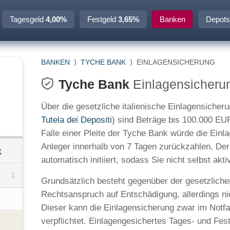
Tagesgeld
4,00%
Festgeld
3,65%
Banken
Depots
BANKEN
⟩
TYCHE BANK
⟩
EINLAGENSICHERUNG
Tyche Bank
Einlagensicheru
Über die gesetzliche italienische Einlagensicheru
Tutela dei Depositi
) sind Beträge bis 100.000 EU
Falle einer Pleite der Tyche Bank würde die Ein
Anleger innerhalb von 7 Tagen zurückzahlen. De
k
automatisch initiiert, sodass Sie nicht selbst ak
1
Grundsätzlich besteht gegenüber der gesetzliche
Rechtsanspruch auf Entschädigung, allerdings n
Dieser kann die Einlagensicherung zwar im Notfall
verpflichtet. Einlagengesichertes Tages- und Fe