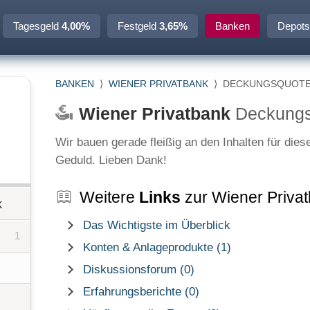
Tagesgeld
4,00%
Festgeld
3,65%
Banken
Depots
BANKEN
⟩
WIENER PRIVATBANK
⟩
DECKUNGSQUOT
Wiener Privatbank
Deckung
Wir bauen gerade fleißig an den Inhalten für dies
Geduld. Lieben Dank!
Weitere
Links
zur Wiener Priva
k
Das Wichtigste im Überblick
1
Konten & Anlageprodukte (1)
Diskussionsforum (0)
Erfahrungsberichte (0)