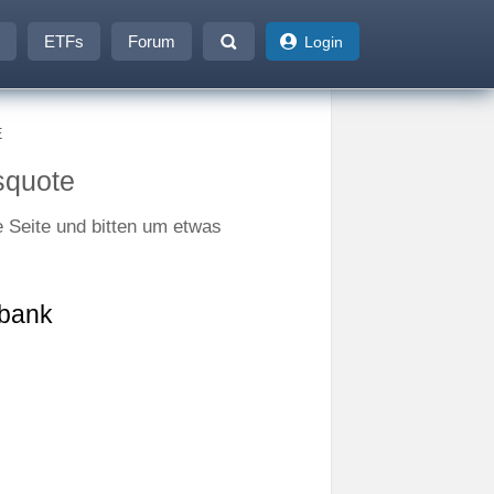
ETFs
Forum
Login
E
squote
e Seite und bitten um etwas
tbank