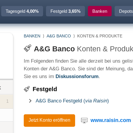
Tagesgeld
4,00%
Festgeld
3,65%
Banken
Depots
BANKEN
⟩
A&G BANCO
⟩
KONTEN & PRODUKTE
A&G Banco
Konten & Produk
Im Folgenden finden Sie alle derzeit bei uns geli
Konten der A&G Banco. Sie sind der Meinung, da
Sie es uns im
Diskussionsforum
.
k
Festgeld
A&G Banco Festgeld (
via Raisin
)
1
www.raisin.com
Jetzt Konto eröffnen