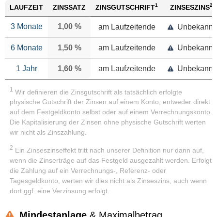
1
2
LAUFZEIT
ZINSSATZ
ZINSGUTSCHRIFT
ZINSESZINS
3 Monate
1,00 %
am Laufzeitende
Unbekannt
6 Monate
1,50 %
am Laufzeitende
Unbekannt
1 Jahr
1,60 %
am Laufzeitende
Unbekannt
1
Wir definieren die Zinsgutschrift als tatsächlich erfolgte
physische Gutschrift der Zinsen auf einem Konto, entweder direkt
auf dem Festgeldkonto selbst oder auf einem Verrechnungskonto.
Die Kapitalisierung der Zinsen ohne physische Gutschrift werten
wir nicht als Zinszahlung.
2
Ein Zinseszinseffekt tritt nach unserer Definition nur dann auf,
wenn die Zinserträge auf das Festgeld ausgezahlt werden. Erfolgt
die Zahlung auf ein Verrechnungs-, Referenz- oder
Tagesgeldkonto, werten wir dies nicht als Zinseszins, auch wenn
dort ggf. eine Verzinsung erfolgt.
Mindestanlage
& Maximalbetrag