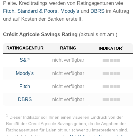
Pleite. Kreditratings werden von Ratingagenturen wie
Fitch
,
Standard & Poors
,
Moody's
und
DBRS
im Auftrag
und auf Kosten der Banken erstellt.
Crédit Agricole Savings Rating
(aktualisiert am )
1
RATING
AGENTUR
RATING
INDIKATOR
S&P
nicht verfügbar
Moody's
nicht verfügbar
Fitch
nicht verfügbar
DBRS
nicht verfügbar
1
Dieser Indikator soll Ihnen einen visuellen Eindruck von der
Bonität der Crédit Agricole Savings geben, da die Angaben der
Ratingagenturen für Laien oft nur schwer zu interpretieren sind.