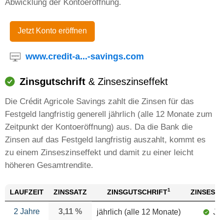
Abwicklung der Kontoeröffnung.
Jetzt Konto eröffnen
www.credit-a...-savings.com
Zinsgutschrift
& Zinseszinseffekt
Die Crédit Agricole Savings zahlt die Zinsen für das
Festgeld langfristig generell jährlich (alle 12 Monate zum
Zeitpunkt der Kontoeröffnung) aus. Da die Bank die
Zinsen auf das Festgeld langfristig auszahlt, kommt es
zu einem Zinseszinseffekt und damit zu einer leicht
höheren Gesamtrendite.
1
LAUFZEIT
ZINSSATZ
ZINSGUTSCHRIFT
ZINSESZ
2 Jahre
3,11 %
jährlich (alle 12 Monate)
J