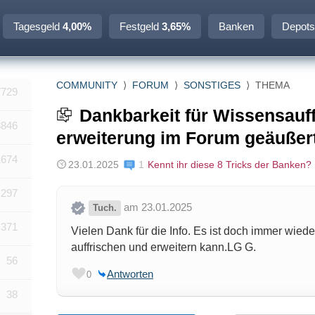
Tagesgeld
4,00%
Festgeld
3,65%
Banken
Depots
COMMUNITY
⟩
FORUM
⟩
SONSTIGES
⟩
THEMA
7729
Dankbarkeit für Wissensauf
3846
erweiterung im Forum geäußert
1674
23.01.2025
1
Kennt ihr diese 8 Tricks der Banken?
297
am 23.01.2025
Tuch.
371
Vielen Dank für die Info. Es ist doch immer wie
auffrischen und erweitern kann.LG G.
56
Antworten
0
38