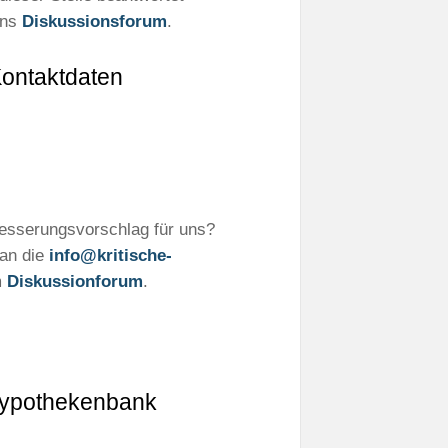
ins
Diskussionsforum
.
ontaktdaten
besserungsvorschlag für uns?
 an die
info@kritische-
m
Diskussionforum
.
ypothekenbank