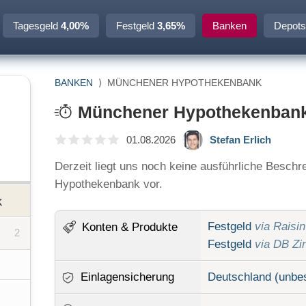
Tagesgeld
4,00%
Festgeld
3,65%
Banken
Depots
BANKEN
⟩
MÜNCHENER HYPOTHEKENBANK
Münchener Hypothekenban
01.08.2026
Stefan Erlich
Derzeit liegt uns noch keine ausführliche Besch
Hypothekenbank vor.
k
Festgeld
via Raisin
Konten
& Produkte
2
Festgeld
via DB Zi
Einlagensicherung
Deutschland (unbe