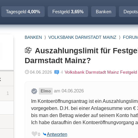
Tagesgeld
4,00%
Festgeld
3,65%
Banken
Depots
BANKEN
⟩
VOLKSBANK DARMSTADT MAINZ
⟩
FORU
Auszahlungslimit für Festge
Darmstadt Mainz?
04.06.2026
4
Volksbank Darmstadt Mainz Festgeld
k
am 04.06.2026
Elmo
1
Im Kontoeröffnungsantrag ist ein Auszahlungslimi
vorgegeben. D.H. bei einer Anlagesumme von € 3
bis man den Betrag wieder auf seinem Konto hat
Ich habe daraufhin den Kontoeröffnungvorgang 
Antworten
0