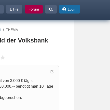
ETFs
Forum
Login
M
⟩
THEMA
ld der Volksbank
t von 3.000 € täglich
0.000,-- benötigt man 10 Tage
!
abgebrochen.