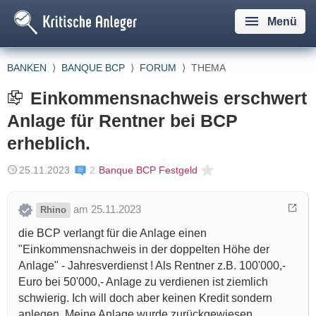
Menü
BANKEN
⟩
BANQUE BCP
⟩
FORUM
⟩
THEMA
Einkommensnachweis erschwert
Anlage für Rentner bei BCP
erheblich.
25.11.2023
2
Banque BCP Festgeld
am 25.11.2023
Rhino
die BCP verlangt für die Anlage einen
"Einkommensnachweis in der doppelten Höhe der
Anlage" - Jahresverdienst ! Als Rentner z.B. 100'000,-
Euro bei 50'000,- Anlage zu verdienen ist ziemlich
schwierig. Ich will doch aber keinen Kredit sondern
anlegen. Meine Anlage wurde zurückgewiesen.