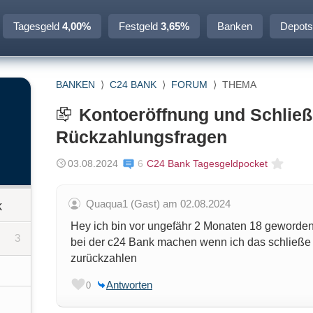
Tagesgeld
4,00%
Festgeld
3,65%
Banken
Depots
BANKEN
⟩
C24 BANK
⟩
FORUM
⟩
THEMA
Kontoeröffnung und Schließ
Rückzahlungsfragen
03.08.2024
6
C24 Bank Tagesgeldpocket
Quaqua1 (Gast) am 02.08.2024
k
Hey ich bin vor ungefähr 2 Monaten 18 geworde
3
bei der c24 Bank machen wenn ich das schließe
zurückzahlen
Antworten
0