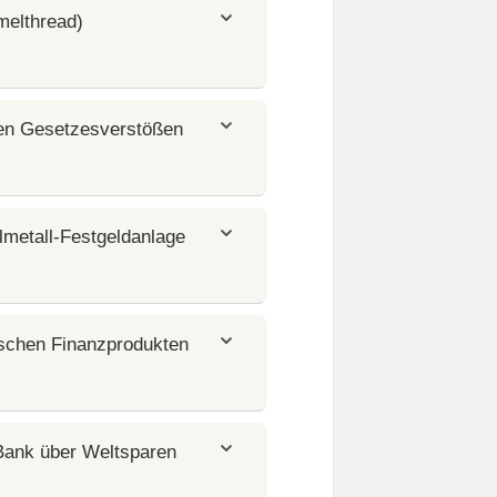
melthread)
en Gesetzesverstößen
lmetall-Festgeldanlage
ischen Finanzprodukten
Bank über Weltsparen