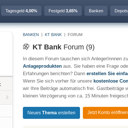
Tagesgeld
4,00%
Festgeld
3,65%
Banken
Depots
BANKEN
⟩
KT BANK
⟩
FORUM
KT Bank
Forum (9)
In diesem Forum tauschen sich AnlegerInnnen zu
Anlageprodukten
aus. Sie haben eine Frage ode
Erfahrungen berichten? Dann
erstellen Sie ein
Wenn Sie sich vorher für unsere
kostenlose Co
k
wir Ihre Beiträge automatisch frei. Gastbeiträge 
kleinen Verzögerung von ca. 15 Minuten freigesch
2
Jetzt Konto eröffnen
Neues
Thema
erstellen