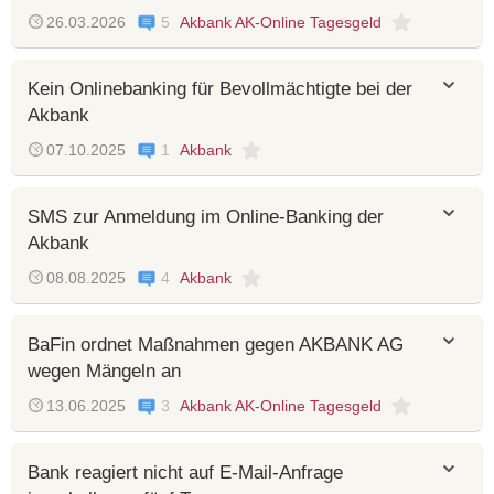
26.03.2026
5
Akbank AK-Online Tagesgeld
Kein Onlinebanking für Bevollmächtigte bei der
Akbank
07.10.2025
1
Akbank
SMS zur Anmeldung im Online-Banking der
Akbank
08.08.2025
4
Akbank
BaFin ordnet Maßnahmen gegen AKBANK AG
wegen Mängeln an
13.06.2025
3
Akbank AK-Online Tagesgeld
Bank reagiert nicht auf E-Mail-Anfrage