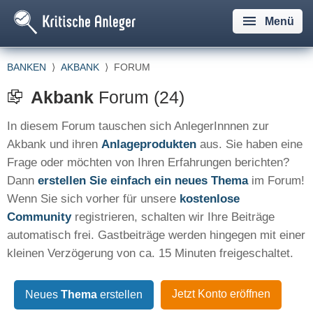
Menü
BANKEN
⟩
AKBANK
⟩
FORUM
Akbank
Forum (24)
In diesem Forum tauschen sich AnlegerInnnen zur
Akbank und ihren
Anlageprodukten
aus. Sie haben eine
Frage oder möchten von Ihren Erfahrungen berichten?
Dann
erstellen Sie einfach ein neues Thema
im Forum!
Wenn Sie sich vorher für unsere
kostenlose
Community
registrieren, schalten wir Ihre Beiträge
automatisch frei. Gastbeiträge werden hingegen mit einer
kleinen Verzögerung von ca. 15 Minuten freigeschaltet.
Jetzt Konto eröffnen
Neues
Thema
erstellen