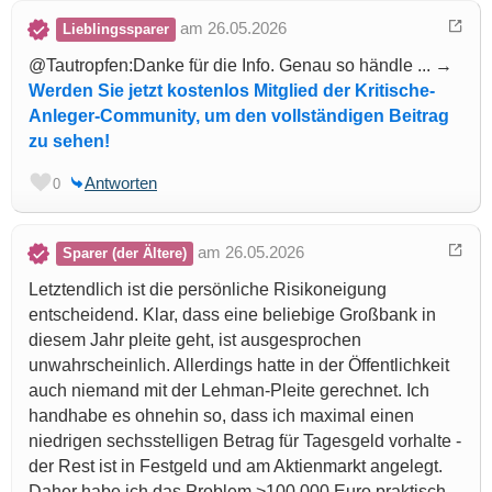
am 26.05.2026
Lieblingssparer
@Tautropfen:Danke für die Info. Genau so händle ... →
Werden Sie jetzt kostenlos Mitglied der Kritische-
Anleger-Community, um den vollständigen Beitrag
zu sehen!
Antworten
0
am 26.05.2026
Sparer (der Ältere)
Letztendlich ist die persönliche Risikoneigung
entscheidend. Klar, dass eine beliebige Großbank in
diesem Jahr pleite geht, ist ausgesprochen
unwahrscheinlich. Allerdings hatte in der Öffentlichkeit
auch niemand mit der Lehman-Pleite gerechnet. Ich
handhabe es ohnehin so, dass ich maximal einen
niedrigen sechsstelligen Betrag für Tagesgeld vorhalte -
der Rest ist in Festgeld und am Aktienmarkt angelegt.
Daher habe ich das Problem >100.000 Euro praktisch