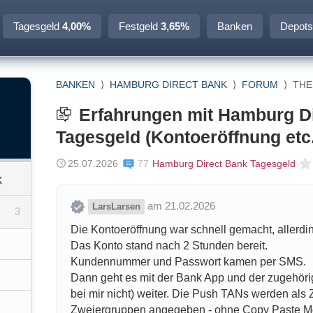
Tagesgeld
4,00%
Festgeld
3,65%
Banken
Depots
BANKEN
⟩
HAMBURG DIRECT BANK
⟩
FORUM
⟩
TH
Erfahrungen mit Hamburg D
Tagesgeld (Kontoeröffnung etc.
25.07.2026
77
Hamburg Direct Bank Tagesgeld
k
am 21.02.2026
LarsLarsen
3
Die Kontoeröffnung war schnell gemacht, allerdin
Das Konto stand nach 2 Stunden bereit.
Kundennummer und Passwort kamen per SMS.
Dann geht es mit der Bank App und der zugehör
bei mir nicht) weiter. Die Push TANs werden als
Zweiergruppen angegeben - ohne Copy Paste Mö