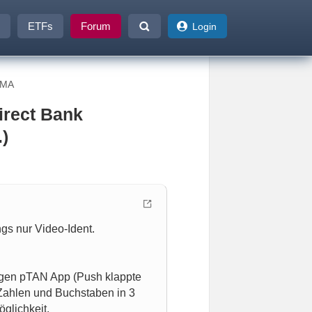
ETFs
Forum
Login
EMA
irect Bank
)
gs nur Video-Ident.
igen pTAN App (Push klappte
 Zahlen und Buchstaben in 3
glichkeit.