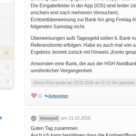
Die Eingabefelder in der App (iOS) sind leider z
erschein erst nach mehreren Versuchen).
Echtzeitüberweisung zur Bank hin ging Freitag 
folgenden Samstag nicht.
Überweisungen aufs Tagesgeld sollen lt. Bank nu
Referenzkonto erfolgen. Habe es auch mal von 
Ergebnis: kommt zurück mit Hinweis „Konto gespe
26
Ansonsten eine Bank, die aus der HSH Nordbank 
0
unrühmlicher Vergangenheit.
0
Dieser Post wurde am 23.02.2026 um 11:12 Uhr geändert.
Antworten
10
e
am 21.02.2026
Anonym2
Guten Tag zusammen
Auch ich kann bestätigen dass die Kontoeröffnun