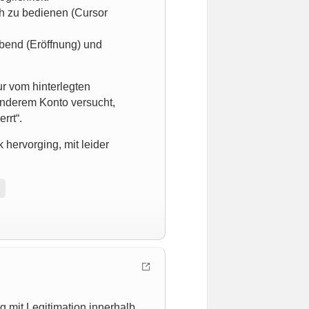
äh zu bedienen (Cursor
Abend (Eröffnung) und
r vom hinterlegten
anderem Konto versucht,
rrt“.
hervorging, mit leider
g mit Legitimation innerhalb