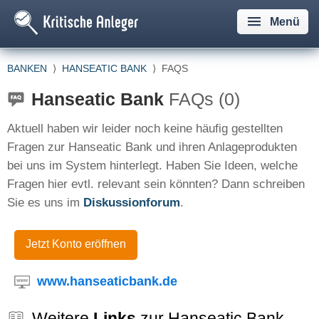
Menü
BANKEN
⟩
HANSEATIC BANK
⟩
FAQS
Hanseatic Bank
FAQs (0)
Aktuell haben wir leider noch keine häufig gestellten
Fragen zur Hanseatic Bank und ihren Anlageprodukten
bei uns im System hinterlegt. Haben Sie Ideen, welche
Fragen hier evtl. relevant sein könnten? Dann schreiben
Sie es uns im
Diskussionforum
.
Jetzt Konto eröffnen
www.hanseaticbank.de
Weitere
Links
zur Hanseatic Bank