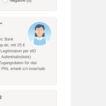
Negative (0)
p“
tic Bank
p.de, mit 25 €
 Legitimation per eID
Aufenthaltstitels)
Zugangsdaten für das
PIN, erhielt ich innerhalb
2