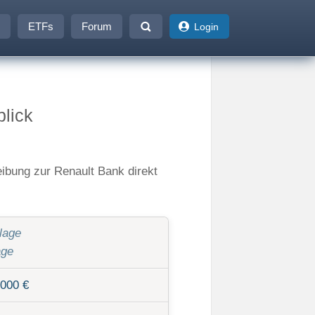
ETFs
Forum
Login
blick
eibung zur Renault Bank direkt
lage
age
.000 €