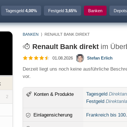
Tagesgeld
4,00%
Festgeld
3,65%
Banken
Depots
BANKEN
⟩
RENAULT BANK DIREKT
Renault Bank direkt
im Über
01.08.2026
Stefan Erlich
Derzeit liegt uns noch keine ausführliche Beschr
vor.
k
Tagesgeld
Direktan
Konten
& Produkte
2
Festgeld
Direktanl
Einlagensicherung
Frankreich bis 100