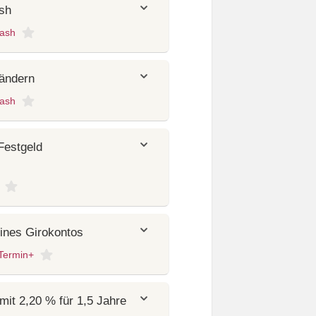
sh
ash
ändern
ash
Festgeld
eines Girokontos
Termin+
it 2,20 % für 1,5 Jahre