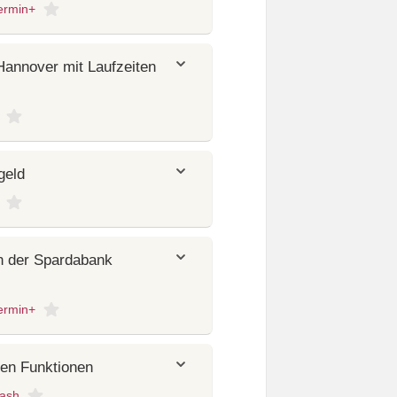
ermin+
Hannover mit Laufzeiten
geld
n der Spardabank
ermin+
sen Funktionen
ash