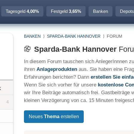
Tagesgeld
4,00%
Festgeld
3,65%
Banken
Depots
BANKEN
⟩
SPARDA-BANK HANNOVER
⟩
FORUM
Sparda-Bank Hannover
Foru
In diesem Forum tauschen sich AnlegerInnnen z
ihren
Anlageprodukten
aus. Sie haben eine Fra
Erfahrungen berichten? Dann
erstellen Sie ein
Wenn Sie sich vorher für unsere
kostenlose Co
k
wir Ihre Beiträge automatisch frei. Gastbeiträge 
kleinen Verzögerung von ca. 15 Minuten freigesch
4
Neues
Thema
erstellen