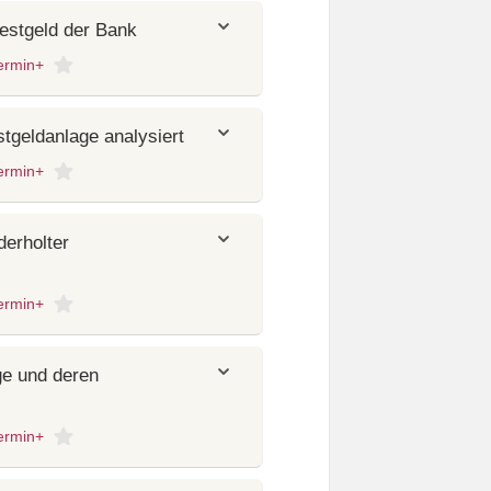
estgeld der Bank
ermin+
tgeldanlage analysiert
ermin+
derholter
ermin+
ge und deren
ermin+