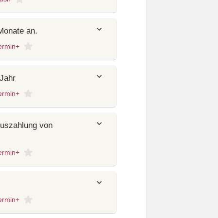
Monate an.
ermin+
 Jahr
ermin+
Auszahlung von
ermin+
ermin+