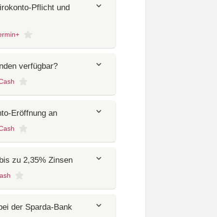
rokonto-Pflicht und
ermin+
nden verfügbar?
aCash
nto-Eröffnung an
aCash
bis zu 2,35% Zinsen
ash
bei der Sparda-Bank