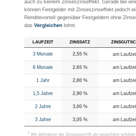
auch zu keinem Zinseszinseffekt. Gerade bei ein
können Festgelder mit Zinseszinseffekt jedoch e
Renditevorteil gegenüber Festgeldern ohne Zinses
das
Vergleichen
lohnt.
LAUFZEIT
ZINSSATZ
ZINSGUTSC
3 Monate
2,55 %
am Laufze
6 Monate
2,65 %
am Laufze
1 Jahr
2,80 %
am Laufze
1,5 Jahre
2,90 %
am Laufze
2 Jahre
3,00 %
am Laufze
3 Jahre
3,05 %
am Laufze
1
Wir definieren die Zinsgutschrift als tatsächlich erfolgt