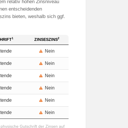
em relativ hohen Zinsniveau
inen entscheidenden
zins bieten, weshalb sich ggf.
1
2
HRIFT
ZINSESZINS
itende
Nein
itende
Nein
itende
Nein
itende
Nein
itende
Nein
itende
Nein
e physische Gutschrift der Zinsen auf