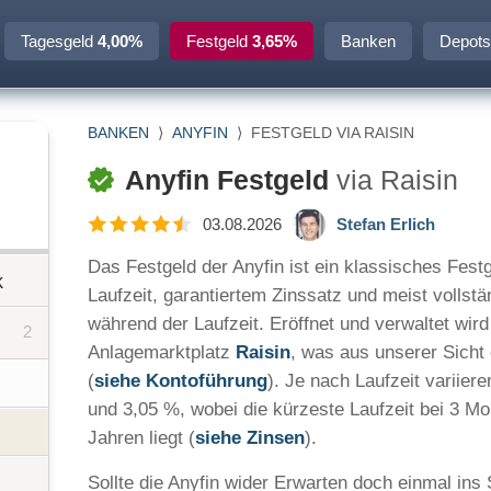
Tagesgeld
4,00%
Festgeld
3,65%
Banken
Depots
BANKEN
⟩
ANYFIN
⟩
FESTGELD VIA RAISIN
Anyfin Festgeld
via Raisin
03.08.2026
Stefan Erlich
Das Festgeld der Anyfin ist ein klassisches Festg
k
Laufzeit, garantiertem Zinssatz und meist vollst
während der Laufzeit. Eröffnet und verwaltet wir
2
Anlagemarktplatz
Raisin
, was aus unserer Sicht e
(
siehe Kontoführung
). Je nach Laufzeit variier
und 3,05 %, wobei die kürzeste Laufzeit bei 3 Mo
Jahren liegt (
siehe Zinsen
).
Sollte die Anyfin wider Erwarten doch einmal ins 