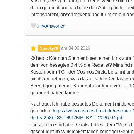
Kosten (0,4% pro Jahr) die Rede, welche die Ren
dann gereicht und ich habe den Antrag nicht "beit
Intransparent, abschreckend und für mich ein ab
Antworten
0
am 04.06.2026
Spooky78
@ heott: Könnten Sie hier bitten einen Link zum f
dem von besagten 0,4 % die Rede ist? Mir sind n
Kosten beim TG+ der CosmosDirekt bekannt und
nichts entnehmen, was darauf schließen lassen w
Beendigung meiner Kundenbeziehung vor ca. 1-2
geändert haben könnte.
Nachtrag: Ich habe besagtes Dokument mittlerwei
gefunden:
https://www.cosmosdirekt.de/resourc
0ddea2b8b1851ef99/BIB_KAT_2026-04.pdf
Die Zahlen sind aber Quatsch bzw. dem "Versic
geschuldet. In Wirklichkeit fallen keinerlei Gebü