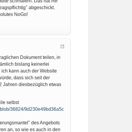
dite schmälern. Das hat mir
ragspflichtig" abgeschickt.
solutes NoGo!
raglichen Dokument teilen, in
ämlich bislang keinerlei
 ich kann auch der Website
ürde, dass sich seit der
 Jahren diesbezüglich etwas
le selbst
e/blob/36824/9d230e49bd36a5c
herungsmantel" des Angebots
hren an, so wie es auch in den