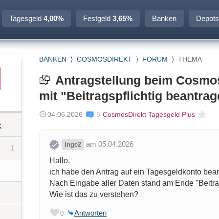
Tagesgeld
4,00%
Festgeld
3,65%
Banken
Depots
BANKEN
⟩
COSMOSDIREKT
⟩
FORUM
⟩
THEMA
Antragstellung beim Cosmo
mit "Beitragspflichtig beantra
04.06.2026
6
CosmosDirekt Tagesgeld Plus
k
am 05.04.2026
Inge2
1
Hallo,
ich habe den Antrag auf ein Tagesgeldkonto bean
Nach Eingabe aller Daten stand am Ende "Beitra
Wie ist das zu verstehen?
Antworten
0