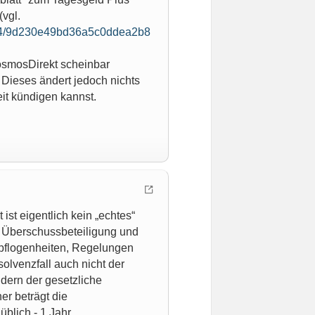
(vgl.
6824/9d230e49bd36a5c0ddea2b8
CosmosDirekt scheinbar
 Dieses ändert jedoch nichts
it kündigen kannst.
st eigentlich kein „echtes“
t Überschussbeteiligung und
epflogenheiten, Regelungen
solvenzfall auch nicht der
dern der gesetzliche
er beträgt die
blich - 1 Jahr.