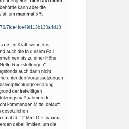
er Kundengelder
nicht auf einen
sbehörde kann aber die
sfall um
maximal
5 %
0376/7fde4fce49f113b130a4d18
s erst in Kraft, wenn das
nd auch die in diesem Fall
ernehmen bis zu einer Höhe
Netto-Rückstellungen"
ungsfonds auch dann nicht
nche unter den Voraussetzungen
bstverpflichtungserklärung
rund der freiwilligen
n Stützungsmaßnahmen der
cht kommenden Mittel beläuft
n gesetzlichen
ximal rd. 12 Mrd. Die maximal
erden dabei limitiert, um die