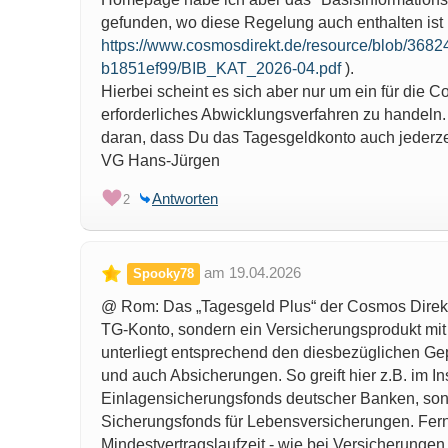
gefunden, wo diese Regelung auch enthalten ist 
https://www.cosmosdirekt.de/resource/blob/3
b1851ef99/BIB_KAT_2026-04.pdf
).
Hierbei scheint es sich aber nur um ein für die 
erforderliches Abwicklungsverfahren zu handeln.
daran, dass Du das Tagesgeldkonto auch jederze
VG Hans-Jürgen
Antworten
2
am 19.04.2026
Spooky78
@ Rom: Das „Tagesgeld Plus“ der Cosmos Direkt i
TG-Konto, sondern ein Versicherungsprodukt mi
unterliegt entsprechend den diesbezüglichen G
und auch Absicherungen. So greift hier z.B. im In
Einlagensicherungsfonds deutscher Banken, son
Sicherungsfonds für Lebensversicherungen. Fern
Mindestvertragslaufzeit - wie bei Versicherungen ü