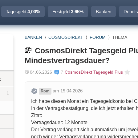
Tagesgeld
4,00%
Festgeld
3,65%
Banken
Depots
BANKEN
⟩
COSMOSDIREKT
⟩
FORUM
⟩
THEMA
CosmosDirekt Tagesgeld Plu
Mindestvertragsdauer?
04.06.2026
7
CosmosDirekt Tagesgeld Plus
k
am 19.04.2026
Rom
1
Ich habe diesen Monat ein Tagesgeldkonto bei Co
In der Vertragsbestätigung, die ich jetzt erhalten 
Zitat:
Vertragsdauer: 12 Monate
Der Vertrag verlängert sich automatisch um jewe
noch wir der Vertragsverlängerung widerspreche