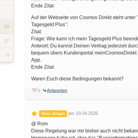
Ende Zitat
Auf der Webseite von Cosmos Direkt steht unter
Tagesgeld Plus":
13
Zitat:
Frage: Wie kann ich mein Tagesgeld Plus been
17
Antwort: Du kannst Deinen Vertrag jederzeit du
bequem übers Kundenportal meinCosmosDirekt 
0
App.
Ende Zitat
Waren Euch diese Bedingungen bekannt?
Antworten
0
am 19.04.2026
Hans-Jürgen
@ Rom
Diese Regelung war mir bisher auch nicht bekan
Homepage habe ich aber das "Basisinformations