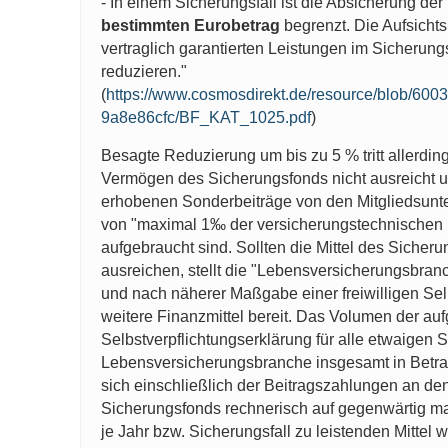
- In einem Sicherungsfall ist die Absicherung d
bestimmten Eurobetrag
begrenzt. Die Aufsicht
vertraglich garantierten Leistungen im Sicherung
reduzieren."
(
https://www.cosmosdirekt.de/resource/blob/60
9a8e86cfc/BF_KAT_1025.pdf
)
Besagte Reduzierung um bis zu 5 % tritt allerding
Vermögen des Sicherungsfonds nicht ausreicht u
erhobenen Sonderbeiträge von den Mitgliedsunt
von "maximal 1‰ der versicherungstechnischen 
aufgebraucht sind. Sollten die Mittel des Sicher
ausreichen, stellt die "Lebensversicherungsbra
und nach näherer Maßgabe einer freiwilligen Sel
weitere Finanzmittel bereit. Das Volumen der aufg
Selbstverpflichtungserklärung für alle etwaige
Lebensversicherungsbranche insgesamt in Betra
sich einschließlich der Beitragszahlungen an de
Sicherungsfonds rechnerisch auf gegenwärtig ma
je Jahr bzw. Sicherungsfall zu leistenden Mittel w