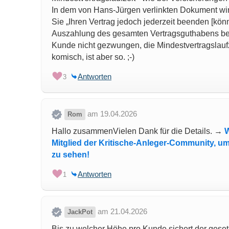
In dem von Hans-Jürgen verlinkten Dokument wir
Sie „Ihren Vertrag jedoch jederzeit beenden [kön
Auszahlung des gesamten Vertragsguthabens beau
Kunde nicht gezwungen, die Mindestvertragslaufze
komisch, ist aber so. ;-)
Antworten
3
am 19.04.2026
Rom
Hallo zusammenVielen Dank für die Details. →
W
Mitglied der Kritische-Anleger-Community, um
zu sehen!
Antworten
1
am 21.04.2026
JackPot
Bis zu welcher Höhe pro Kunde sichert der geset