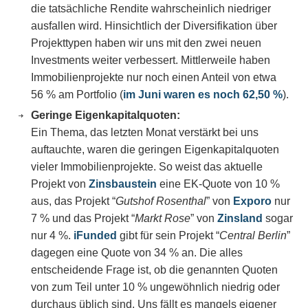
die tatsächliche Rendite wahrscheinlich niedriger
ausfallen wird. Hinsichtlich der Diversifikation über
Projekttypen haben wir uns mit den zwei neuen
Investments weiter verbessert. Mittlerweile haben
Immobilienprojekte nur noch einen Anteil von etwa
56 % am Portfolio (
im Juni waren es noch 62,50 %
).
Geringe Eigenkapitalquoten:
Ein Thema, das letzten Monat verstärkt bei uns
auftauchte, waren die geringen Eigenkapitalquoten
vieler Immobilienprojekte. So weist das aktuelle
Projekt von
Zinsbaustein
eine EK-Quote von 10 %
aus, das Projekt “
Gutshof Rosenthal
” von
Exporo
nur
7 % und das Projekt “
Markt Rose
” von
Zinsland
sogar
nur 4 %.
iFunded
gibt für sein Projekt “
Central Berlin
”
dagegen eine Quote von 34 % an. Die alles
entscheidende Frage ist, ob die genannten Quoten
von zum Teil unter 10 % ungewöhnlich niedrig oder
durchaus üblich sind. Uns fällt es mangels eigener