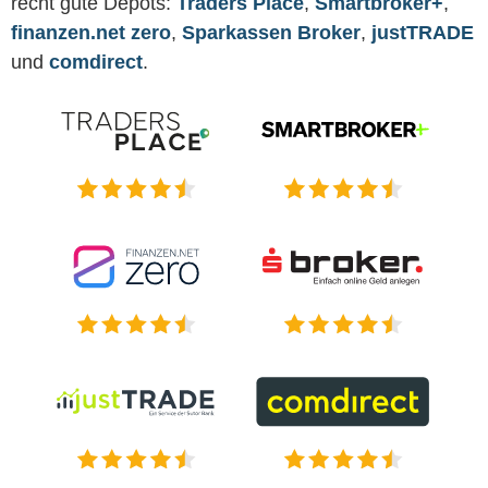
recht gute Depots:
Traders Place
,
Smartbroker+
,
finanzen.net zero
,
Sparkassen Broker
,
justTRADE
und
comdirect
.