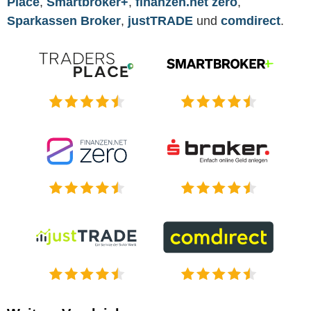
Place
,
Smartbroker+
,
finanzen.net zero
,
Sparkassen Broker
,
justTRADE
und
comdirect
.