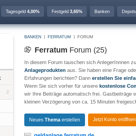
Tagesgeld
4,00%
Festgeld
3,65%
Banken
Depots
BANKEN
⟩
FERRATUM
⟩
FORUM
Ferratum
Forum (25)
In diesem Forum tauschen sich AnlegerInnnen zu
Anlageprodukten
aus. Sie haben eine Frage ode
k
Erfahrungen berichten? Dann
erstellen Sie ein
Wenn Sie sich vorher für unsere
kostenlose Co
2
wir Ihre Beiträge automatisch frei. Gastbeiträge 
kleinen Verzögerung von ca. 15 Minuten freigesch
Jetzt Konto eröffnen
Neues
Thema
erstellen
geldanlage.ferratum.de