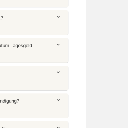
k?
atum Tagesgeld
ündigung?