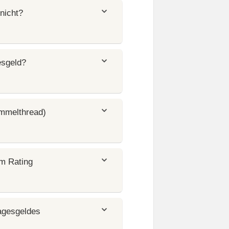
nicht?
esgeld?
mmelthread)
em Rating
agesgeldes