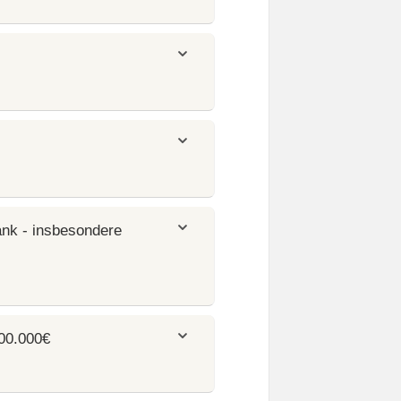
ank - insbesondere
00.000€