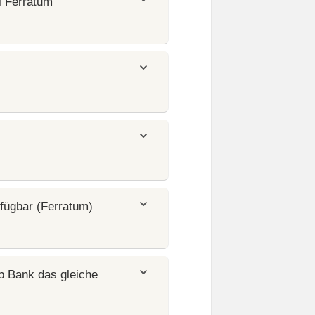
i Ferratum
fügbar (Ferratum)
p Bank das gleiche