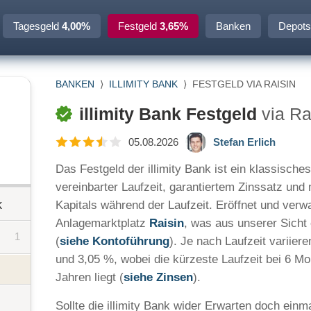
Tagesgeld
4,00%
Festgeld
3,65%
Banken
Depots
BANKEN
⟩
ILLIMITY BANK
⟩
FESTGELD VIA RAISIN
illimity Bank Festgeld
via Ra
05.08.2026
Stefan Erlich
Das Festgeld der illimity Bank ist ein klassische
vereinbarter Laufzeit, garantiertem Zinssatz und
k
Kapitals während der Laufzeit. Eröffnet und verw
Anlagemarktplatz
Raisin
, was aus unserer Sicht e
1
(
siehe Kontoführung
). Je nach Laufzeit variier
und 3,05 %, wobei die kürzeste Laufzeit bei 6 Mo
Jahren liegt (
siehe Zinsen
).
Sollte die illimity Bank wider Erwarten doch einm