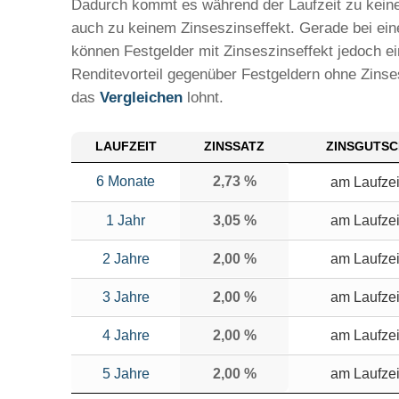
Dadurch kommt es während der Laufzeit zu keiner
auch zu keinem Zinseszinseffekt. Gerade bei ein
können Festgelder mit Zinseszinseffekt jedoch e
Renditevorteil gegenüber Festgeldern ohne Zinses
das
Vergleichen
lohnt.
LAUFZEIT
ZINSSATZ
ZINSGUTSC
6 Monate
2,73 %
am Laufze
1 Jahr
3,05 %
am Laufze
2 Jahre
2,00 %
am Laufze
3 Jahre
2,00 %
am Laufze
4 Jahre
2,00 %
am Laufze
5 Jahre
2,00 %
am Laufze