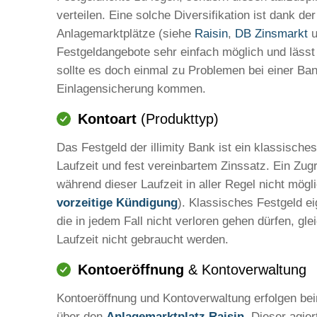
verteilen. Eine solche Diversifikation ist dank de
Anlagemarktplätze (siehe
Raisin
,
DB Zinsmarkt
u
Festgeldangebote sehr einfach möglich und lässt 
sollte es doch einmal zu Problemen bei einer Ban
Einlagensicherung kommen.
Kontoart
(Produkttyp)
Das Festgeld der illimity Bank ist ein klassische
Laufzeit und fest vereinbartem Zinssatz. Ein Zugr
während dieser Laufzeit in aller Regel nicht mög
vorzeitige Kündigung
). Klassisches Festgeld ei
die in jedem Fall nicht verloren gehen dürfen, gl
Laufzeit nicht gebraucht werden.
Kontoeröffnung
& Kontoverwaltung
Kontoeröffnung und Kontoverwaltung erfolgen beim
über den
Anlagemarktplatz Raisin
. Dieser agier