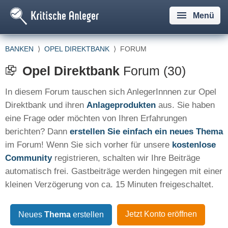
Menü
BANKEN
⟩
OPEL DIREKTBANK
⟩
FORUM
Opel Direktbank
Forum (30)
In diesem Forum tauschen sich AnlegerInnnen zur Opel
Direktbank und ihren
Anlageprodukten
aus. Sie haben
eine Frage oder möchten von Ihren Erfahrungen
berichten? Dann
erstellen Sie einfach ein neues Thema
im Forum! Wenn Sie sich vorher für unsere
kostenlose
Community
registrieren, schalten wir Ihre Beiträge
automatisch frei. Gastbeiträge werden hingegen mit einer
kleinen Verzögerung von ca. 15 Minuten freigeschaltet.
Jetzt Konto eröffnen
Neues
Thema
erstellen