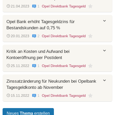
21.04.2023
1
Opel Direktbank Tagesgeld
Opel Bank erhöht Tagesgeldzins für
Bestandskunden auf 0,75 %
20.01.2023
2
Opel Direktbank Tagesgeld
Kritik an Kosten und Aufwand bei
Kontoeröffnung per Postident
25.11.2022
1
Opel Direktbank Tagesgeld
Zinssatzänderung für Neukunden bei Opelbank
Tagesgeldkonto ab November
15.11.2022
1
Opel Direktbank Tagesgeld
Neues
Thema
erstellen