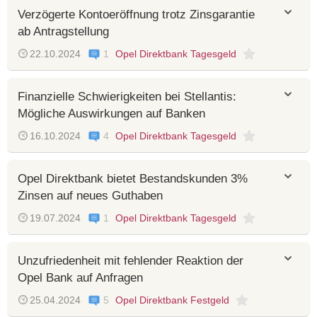
Verzögerte Kontoeröffnung trotz Zinsgarantie
ab Antragstellung
22.10.2024
1
Opel Direktbank Tagesgeld
Finanzielle Schwierigkeiten bei Stellantis:
Mögliche Auswirkungen auf Banken
16.10.2024
4
Opel Direktbank Tagesgeld
Opel Direktbank bietet Bestandskunden 3%
Zinsen auf neues Guthaben
19.07.2024
1
Opel Direktbank Tagesgeld
Unzufriedenheit mit fehlender Reaktion der
Opel Bank auf Anfragen
25.04.2024
5
Opel Direktbank Festgeld