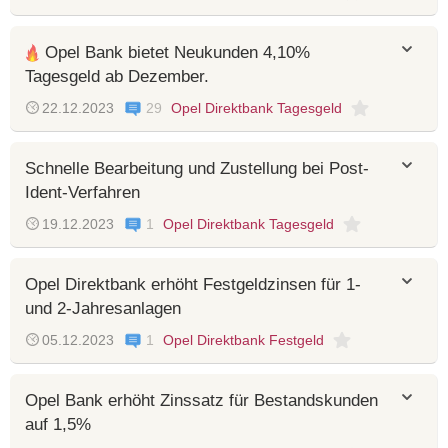
Opel Bank bietet Neukunden 4,10%
Tagesgeld ab Dezember.
22.12.2023
29
Opel Direktbank Tagesgeld
Schnelle Bearbeitung und Zustellung bei Post-
Ident-Verfahren
19.12.2023
1
Opel Direktbank Tagesgeld
Opel Direktbank erhöht Festgeldzinsen für 1-
und 2-Jahresanlagen
05.12.2023
1
Opel Direktbank Festgeld
Opel Bank erhöht Zinssatz für Bestandskunden
auf 1,5%