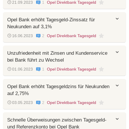
21.09.2023
1
Opel Direktbank Tagesgeld
Opel Bank erhöht Tagesgeld-Zinssatz für
Neukunden auf 3,1%
16.06.2023
2
Opel Direktbank Tagesgeld
Unzufriedenheit mit Zinsen und Kundenservice
bei Bank führt zu Wechsel
01.06.2023
1
Opel Direktbank Tagesgeld
Opel Bank erhöht Tagesgeldzins für Neukunden
auf 2,75%
03.05.2023
2
Opel Direktbank Tagesgeld
Schnelle Überweisungen zwischen Tagesgeld-
und Referenzkonto bei Opel Bank