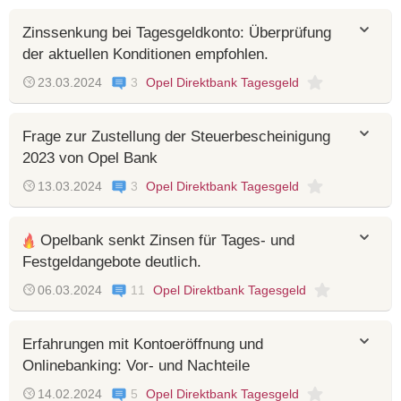
Zinssenkung bei Tagesgeldkonto: Überprüfung
der aktuellen Konditionen empfohlen.
23.03.2024
3
Opel Direktbank Tagesgeld
Frage zur Zustellung der Steuerbescheinigung
2023 von Opel Bank
13.03.2024
3
Opel Direktbank Tagesgeld
Opelbank senkt Zinsen für Tages- und
Festgeldangebote deutlich.
06.03.2024
11
Opel Direktbank Tagesgeld
Erfahrungen mit Kontoeröffnung und
Onlinebanking: Vor- und Nachteile
14.02.2024
5
Opel Direktbank Tagesgeld