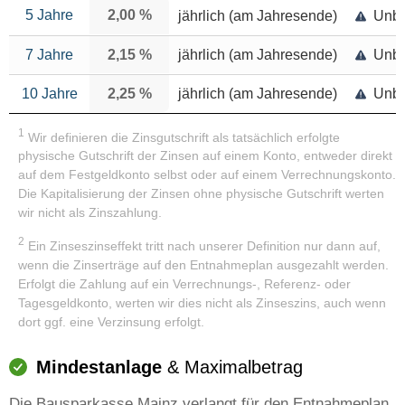
5 Jahre
2,00 %
jährlich (am Jahresende)
Unbe
7 Jahre
2,15 %
jährlich (am Jahresende)
Unbe
10 Jahre
2,25 %
jährlich (am Jahresende)
Unbe
1
Wir definieren die Zinsgutschrift als tatsächlich erfolgte
physische Gutschrift der Zinsen auf einem Konto, entweder direkt
auf dem Festgeldkonto selbst oder auf einem Verrechnungskonto.
Die Kapitalisierung der Zinsen ohne physische Gutschrift werten
wir nicht als Zinszahlung.
2
Ein Zinseszinseffekt tritt nach unserer Definition nur dann auf,
wenn die Zinserträge auf den Entnahmeplan ausgezahlt werden.
Erfolgt die Zahlung auf ein Verrechnungs-, Referenz- oder
Tagesgeldkonto, werten wir dies nicht als Zinseszins, auch wenn
dort ggf. eine Verzinsung erfolgt.
Mindestanlage
& Maximalbetrag
Die Bausparkasse Mainz verlangt für den Entnahmeplan