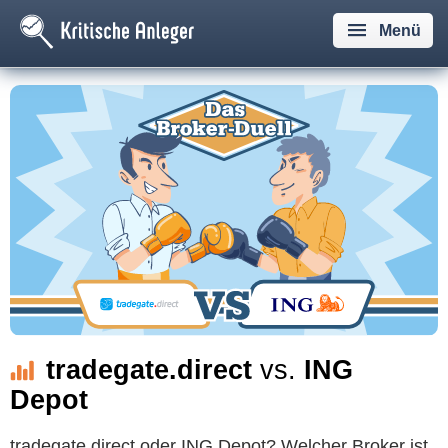
Menü
tradegate.direct
vs.
ING
Depot
tradegate.direct oder ING Depot? Welcher Broker ist