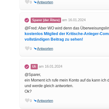
Antworten
0
am 16.01.2024
Sparer (der Ältere)
@Fred: Aber WO wird denn das Überweisungslim
kostenlos Mitglied der Kritische-Anleger-Co
vollständigen Beitrag zu sehen!
Antworten
0
am 16.01.2024
Uli
@Sparer,
ein Moment ich rufe mein Konto auf da kann ic
und werde gleich antworten.
Ok?
Antworten
0