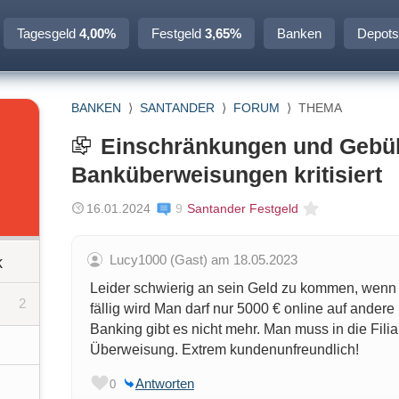
Tagesgeld
4,00%
Festgeld
3,65%
Banken
Depots
BANKEN
⟩
SANTANDER
⟩
FORUM
⟩
THEMA
Einschränkungen und Gebüh
Banküberweisungen kritisiert
16.01.2024
9
Santander Festgeld
Lucy1000 (Gast) am 18.05.2023
k
Leider schwierig an sein Geld zu kommen, wenn
2
fällig wird Man darf nur 5000 € online auf ander
Banking gibt es nicht mehr. Man muss in die Filial
Überweisung. Extrem kundenunfreundlich!
Antworten
0