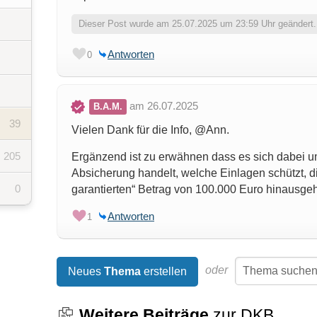
Dieser Post wurde am 25.07.2025 um 23:59 Uhr geändert.
Antworten
0
am 26.07.2025
B.A.M.
39
Vielen Dank für die Info, @Ann.
205
Ergänzend ist zu erwähnen dass es sich dabei um 
Absicherung handelt, welche Einlagen schützt, di
0
garantierten“ Betrag von 100.000 Euro hinausge
Antworten
1
oder
Neues
Thema
erstellen
Weitere Beiträge
zur DKB