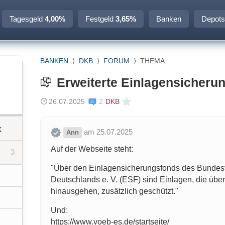
Tagesgeld
4,00%
Festgeld
3,65%
Banken
Depots
BANKEN
⟩
DKB
⟩
FORUM
⟩
THEMA
Erweiterte Einlagensicheru
26.07.2025
2
DKB
k
am 25.07.2025
Ann
Auf der Webseite steht:
3
"Über den Einlagensicherungsfonds des Bundes
Deutschlands e. V. (ESF) sind Einlagen, die übe
hinausgehen, zusätzlich geschützt."
Und:
https://www.voeb-es.de/startseite/