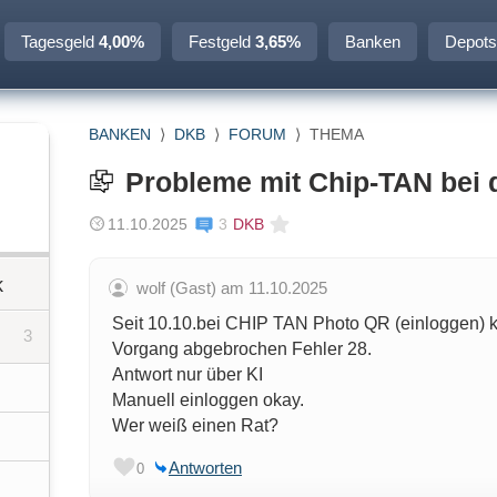
Tagesgeld
4,00%
Festgeld
3,65%
Banken
Depots
BANKEN
⟩
DKB
⟩
FORUM
⟩
THEMA
Probleme mit Chip-TAN bei
11.10.2025
3
DKB
k
wolf (Gast) am 11.10.2025
Seit 10.10.bei CHIP TAN Photo QR (einloggen)
3
Vorgang abgebrochen Fehler 28.
Antwort nur über KI
Manuell einloggen okay.
Wer weiß einen Rat?
Antworten
0