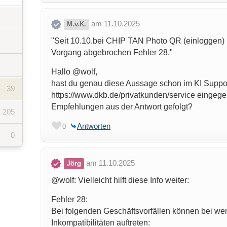
am 11.10.2025
M.v.K.
"Seit 10.10.bei CHIP TAN Photo QR (einloggen)
Vorgang abgebrochen Fehler 28."
Hallo @wolf,
hast du genau diese Aussage schon im KI Suppor
39
https://www.dkb.de/privatkunden/service eingege
Empfehlungen aus der Antwort gefolgt?
205
Antworten
0
0
am 11.10.2025
Jörg
@wolf: Vielleicht hilft diese Info weiter:
Fehler 28:
Bei folgenden Geschäftsvorfällen können bei we
Inkompatibilitäten auftreten: