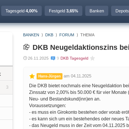
Tagesgeld
4,00%
Festgeld
3,65%
Banken
Depots
BANKEN
⟩
DKB
⟩
FORUM
⟩
THEMA
DKB Neugeldaktionszins be
26.11.2025
9
DKB Tagesgeld
k
am 04.11.2025
Hans-Jürgen
Die DKB bietet nochmals eine Neugeldaktion be
3
Zinssatz von 2,00% bis 50.000 € für vier Monate 
Neu- und Bestandskund(inn)en an.
Voraussetzungen:
- es muss ein Girokonto bestehen oder vorab erö
- es kann sich um ein bestehendes oder neues 
- das Neugeld muss in der Zeit vom 04.11.2025 b