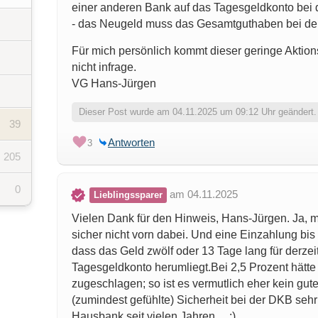
einer anderen Bank auf das Tagesgeldkonto be
- das Neugeld muss das Gesamtguthaben bei d
Für mich persönlich kommt dieser geringe Aktion
nicht infrage.
VG Hans-Jürgen
Dieser Post wurde am 04.11.2025 um 09:12 Uhr geändert.
39
Antworten
3
205
0
am 04.11.2025
Lieblingssparer
Vielen Dank für den Hinweis, Hans-Jürgen. Ja, mi
sicher nicht vorn dabei. Und eine Einzahlung bis
dass das Geld zwölf oder 13 Tage lang für derze
Tagesgeldkonto herumliegt.Bei 2,5 Prozent hätte 
zugeschlagen; so ist es vermutlich eher kein gut
(zumindest gefühlte) Sicherheit bei der DKB sehr 
Hausbank seit vielen Jahren… :)