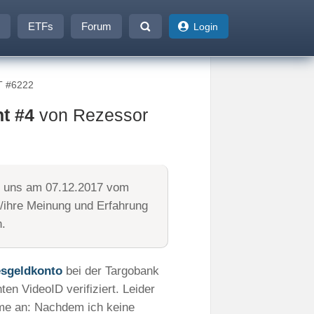
ETFs
Forum
Login
 #6222
t #4
von Rezessor
e uns am 07.12.2017 vom
e/ihre Meinung und Erfahrung
n.
sgeldkonto
bei der Targobank
en VideoID verifiziert. Leider
eme an: Nachdem ich keine