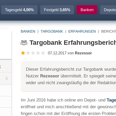
Tagesgeld
4,00%
Festgeld
3,65%
Banken
Depots
BANKEN
⟩
TARGOBANK
⟩
ERFAHRUNGEN
⟩
BERICHT
Targobank Erfahrungsberich
07.12.2017 von
Rezessor
k
Dieser Erfahrungsbericht zur Targobank wurd
Nutzer
Rezessor
übermittelt. Er spiegelt sein
3
wider und nicht zwangsläufig die der Redaktio
Im Juni 2016 habe ich online ein Depot- und
Tage
eröffnet und mich anschließend mit der gewünscht
fingen schon mit der Eröffnung die ersten Probl