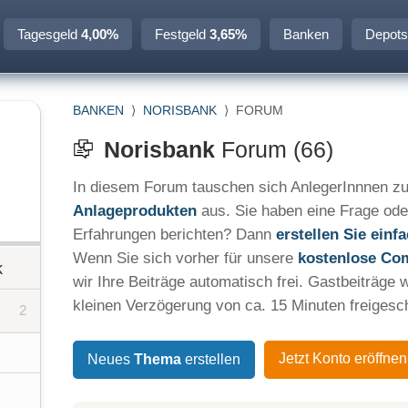
Tagesgeld
4,00%
Festgeld
3,65%
Banken
Depots
BANKEN
⟩
NORISBANK
⟩
FORUM
Norisbank
Forum (66)
In diesem Forum tauschen sich AnlegerInnnen zu
Anlageprodukten
aus. Sie haben eine Frage ode
Erfahrungen berichten? Dann
erstellen Sie ein
Wenn Sie sich vorher für unsere
kostenlose Co
k
wir Ihre Beiträge automatisch frei. Gastbeiträge 
kleinen Verzögerung von ca. 15 Minuten freigesch
2
Jetzt Konto eröffnen
Neues
Thema
erstellen