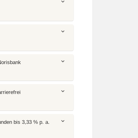
Norisbank
rierefrei
nden bis 3,33 % p. a.