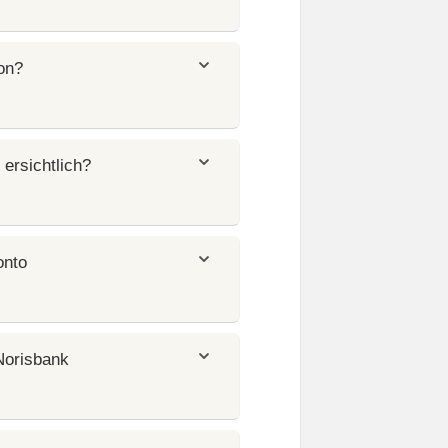
ion?
ersichtlich?
onto
Norisbank