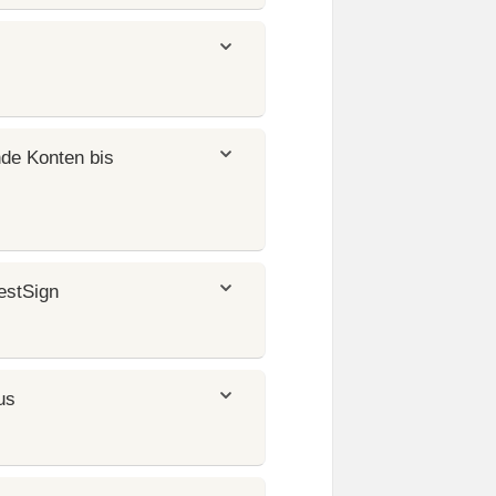
de Konten bis
estSign
us