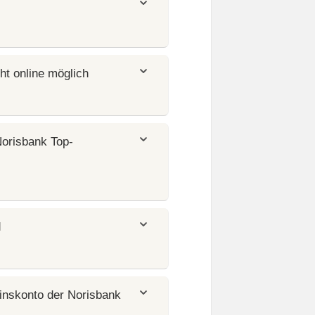
t online möglich
orisbank Top-
d
inskonto der Norisbank